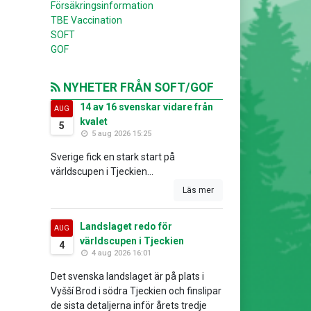
Försäkringsinformation
TBE Vaccination
SOFT
GOF
NYHETER FRÅN SOFT/GOF
14 av 16 svenskar vidare från
AUG
kvalet
5
5 aug 2026 15:25
Sverige fick en stark start på
världscupen i Tjeckien...
Läs mer
Landslaget redo för
AUG
världscupen i Tjeckien
4
4 aug 2026 16:01
Det svenska landslaget är på plats i
Vyšší Brod i södra Tjeckien och finslipar
de sista detaljerna inför årets tredje