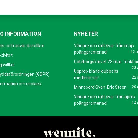
IG INFORMATION
NYHETER
s- och användarvillkor
Vinnare och rätt svar från majs
poängpromenad
12 
tivitet
Göteborgsvarvet 23 maj- funktio
svillkor
23 
Upprop bland klubbens
yddsförordningen (GDPR)
medlemmar!
22 
formation om cookies
Minnesord Sven-Erik Steen
20 
Vinnare och rätt svar från aprils
poängpromenad
14 