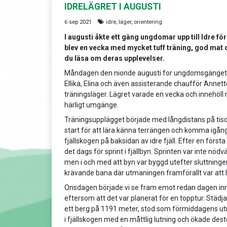
IDRELÄGRET I AUGUSTI
6 sep 2021
idre, läger, orientering
I augusti åkte ett gäng ungdomar upp till Idre för 
blev en vecka med mycket tuff träning, god mat 
du läsa om deras upplevelser.
Måndagen den nionde augusti for ungdomsgänget Kar
Ellika, Elina och även assisterande chaufför Annette
träningsläger. Lägret varade en vecka och innehöll
härligt umgänge.
Träningsupplägget började med långdistans på tisd
start för att lära känna terrängen och komma igång
fjällskogen på baksidan av idre fjäll. Efter en först
det dags för sprint i fjällbyn. Sprinten var inte nöd
men i och med att byn var byggd utefter sluttninge
krävande bana där utmaningen framförallt var att h
Onsdagen började vi se fram emot redan dagen in
eftersom att det var planerat för en topptur. Städja
ett berg på 1191 meter, stod som förmiddagens ut
i fjällskogen med en måttlig lutning och ökade dest