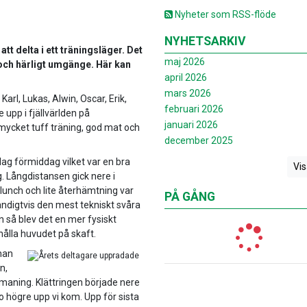
Nyheter som RSS-flöde
NYHETSARKIV
att delta i ett träningsläger. Det
maj 2026
och härligt umgänge. Här kan
april 2026
mars 2026
l, Lukas, Alwin, Oscar, Erik,
februari 2026
 upp i fjällvärlden på
januari 2026
 mycket tuff träning, god mat och
december 2025
ag förmiddag vilket var en bra
Vis
. Långdistansen gick nere i
a lunch och lite återhämtning var
PÅ GÅNG
vändigtvis den mest tekniskt svåra
n så blev det en mer fysiskt
ålla huvudet på skaft.
nan
n,
maning. Klättringen började nere
o högre upp vi kom. Upp för sista