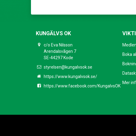
KUNGÄLVS OK
VIKT
c/o Eva Nilsson
Medlem
Arendalsvãgen 7
Boka ak
SE-44297 Kode
Bokning
styrelsen@kungalvsok.se
Datask
https://www.kungalvsok.se/
Mer in
https://www.facebook.com/KungalvsOK