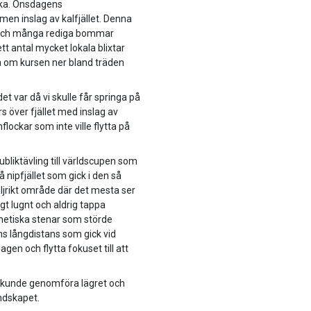
cka. Onsdagens
men inslag av kalfjället. Denna
n och många rediga bommar
t antal mycket lokala blixtar
ga om kursen ner bland träden
t var då vi skulle får springa på
ärs över fjället med inslag av
lockar som inte ville flytta på
bliktävling till världscupen som
 nipfjället som gick i den så
ljrikt område där det mesta ser
igt lugnt och aldrig tappa
netiska stenar som störde
ns långdistans som gick vid
en och flytta fokuset till att
 vi kunde genomföra lägret och
andskapet.