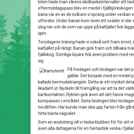
biten hade man vårens skidbackeintervaller att ta
eftermiddagspass blev en medel i fjällbjörkskogen 
bana var en av de svårare vi sprang under vecka
utfördes. Under banan kom även ett oväder in där et
slog ner och de som var uppe på kalfjället fick läg
igen.
Torsdagens träning hade vi också sett fram emot, de
kalfjället på riktigt. Banan gick fram och tillbaka tv
fjällskog. Somliga löpare fick även problem med renf
sig.
På fredagen och lördagen var det pu
gällde. Det började med en medel på
kallade bermudatriangeln. Detta är ett mycket deta
likadant ut. Nyckeln till framgång var att ta det väld
kartkontakten. Rykten gick även att det fanns mag
kompassen i området. Sista tävlingen blev lördage
nordliften. Här kunde man öka upp farten från gårdag
hitta bästa vägvalet.
Som en avslutning vill vi tacka klubben för för att
även alla deltagarna för en fantastisk vecka i fjäll