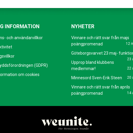
IG INFORMATION
NYHETER
s- och användarvillkor
Vinnare och rätt svar från majs
poängpromenad
12 
tivitet
Göteborgsvarvet 23 maj- funktio
svillkor
23 
Upprop bland klubbens
yddsförordningen (GDPR)
medlemmar!
22 
formation om cookies
Minnesord Sven-Erik Steen
20 
Vinnare och rätt svar från aprils
poängpromenad
14 