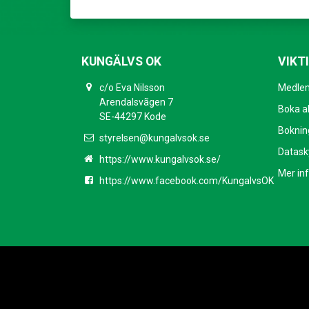
KUNGÄLVS OK
VIKT
c/o Eva Nilsson
Medlem
Arendalsvãgen 7
Boka ak
SE-44297 Kode
Bokning
styrelsen@kungalvsok.se
Datask
https://www.kungalvsok.se/
Mer in
https://www.facebook.com/KungalvsOK