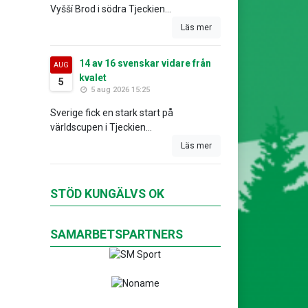
Vyšší Brod i södra Tjeckien...
Läs mer
14 av 16 svenskar vidare från
AUG
kvalet
5
5 aug 2026 15:25
Sverige fick en stark start på
världscupen i Tjeckien...
Läs mer
STÖD KUNGÄLVS OK
SAMARBETSPARTNERS