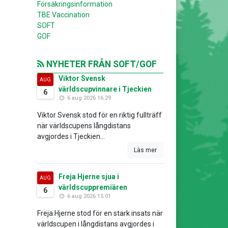
Försäkringsinformation
TBE Vaccination
SOFT
GOF
NYHETER FRÅN SOFT/GOF
Viktor Svensk
AUG
världscupvinnare i Tjeckien
6
6 aug 2026 16:29
Viktor Svensk stod för en riktig fullträff
när världscupens långdistans
avgjordes i Tjeckien...
Läs mer
Freja Hjerne sjua i
AUG
världscuppremiären
6
6 aug 2026 15:01
Freja Hjerne stod för en stark insats när
världscupen i långdistans avgjordes i