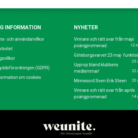
IG INFORMATION
NYHETER
s- och användarvillkor
Vinnare och rätt svar från majs
poängpromenad
12 
tivitet
Göteborgsvarvet 23 maj- funktio
svillkor
23 
Upprop bland klubbens
yddsförordningen (GDPR)
medlemmar!
22 
formation om cookies
Minnesord Sven-Erik Steen
20 
Vinnare och rätt svar från aprils
poängpromenad
14 