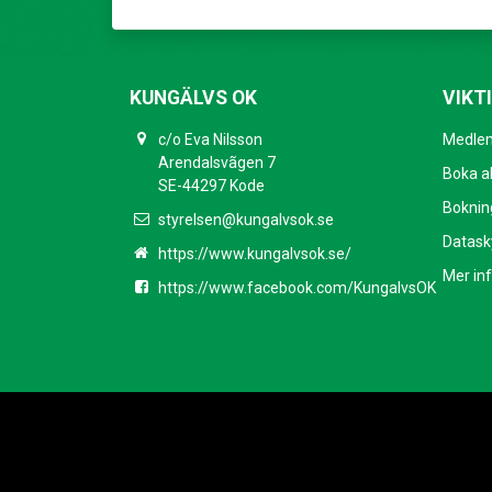
KUNGÄLVS OK
VIKT
c/o Eva Nilsson
Medlem
Arendalsvãgen 7
Boka ak
SE-44297 Kode
Bokning
styrelsen@kungalvsok.se
Datask
https://www.kungalvsok.se/
Mer in
https://www.facebook.com/KungalvsOK