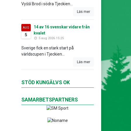
Vyšší Brod i södra Tjeckien...
Läs mer
14 av 16 svenskar vidare från
AUG
kvalet
5
5 aug 2026 15:25
Sverige fick en stark start på
världscupen i Tjeckien...
Läs mer
STÖD KUNGÄLVS OK
SAMARBETSPARTNERS