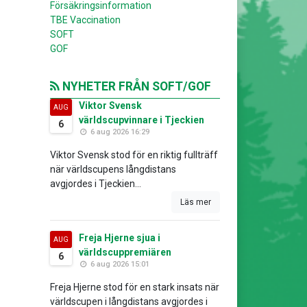
Försäkringsinformation
TBE Vaccination
SOFT
GOF
NYHETER FRÅN SOFT/GOF
Viktor Svensk
AUG
världscupvinnare i Tjeckien
6
6 aug 2026 16:29
Viktor Svensk stod för en riktig fullträff
när världscupens långdistans
avgjordes i Tjeckien...
Läs mer
Freja Hjerne sjua i
AUG
världscuppremiären
6
6 aug 2026 15:01
Freja Hjerne stod för en stark insats när
världscupen i långdistans avgjordes i