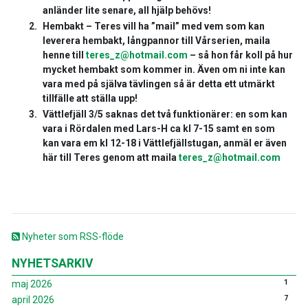
anländer lite senare, all hjälp behövs!
Hembakt – Teres vill ha ”mail” med vem som kan
leverera hembakt, långpannor till Vårserien, maila
henne till
teres_z@hotmail.com
– så hon får koll på hur
mycket hembakt som kommer in. Även om ni inte kan
vara med på själva tävlingen så är detta ett utmärkt
tillfälle att ställa upp!
Vättlefjäll 3/5 saknas det två funktionärer: en som kan
vara i Rördalen med Lars-H ca kl 7-15 samt en som
kan vara em kl 12-18 i Vättlefjällstugan, anmäl er även
här till Teres genom att maila
teres_z@hotmail.com
Nyheter som RSS-flöde
NYHETSARKIV
1
maj 2026
7
april 2026