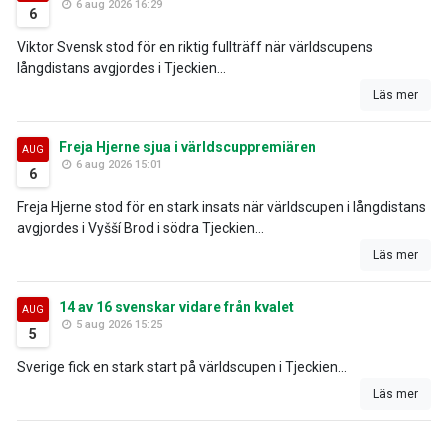
6 aug 2026 16:29
6
Viktor Svensk stod för en riktig fullträff när världscupens
långdistans avgjordes i Tjeckien...
Läs mer
Freja Hjerne sjua i världscuppremiären
AUG
6 aug 2026 15:01
6
Freja Hjerne stod för en stark insats när världscupen i långdistans
avgjordes i Vyšší Brod i södra Tjeckien...
Läs mer
14 av 16 svenskar vidare från kvalet
AUG
5 aug 2026 15:25
5
Sverige fick en stark start på världscupen i Tjeckien...
Läs mer