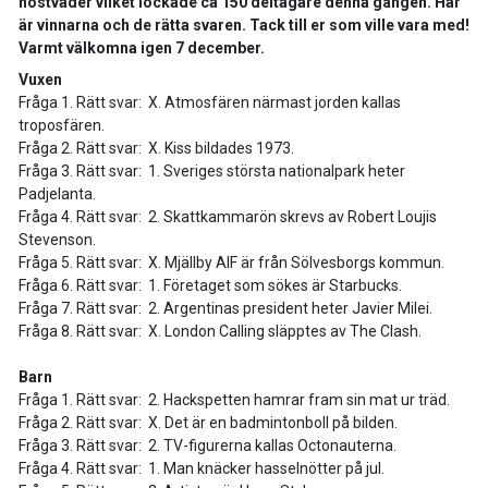
höstväder vilket lockade ca 150 deltagare denna gången. Här
är vinnarna och de rätta svaren. Tack till er som ville vara med!
Varmt välkomna igen 7 december.
Vuxen
Fråga 1. Rätt svar: X. Atmosfären närmast jorden kallas
troposfären.
Fråga 2. Rätt svar: X. Kiss bildades 1973.
Fråga 3. Rätt svar: 1. Sveriges största nationalpark heter
Padjelanta.
Fråga 4. Rätt svar: 2. Skattkammarön skrevs av Robert Loujis
Stevenson.
Fråga 5. Rätt svar: X. Mjällby AIF är från Sölvesborgs kommun.
Fråga 6. Rätt svar: 1. Företaget som sökes är Starbucks.
Fråga 7. Rätt svar: 2. Argentinas president heter Javier Milei.
Fråga 8. Rätt svar: X. London Calling släpptes av The Clash.
Barn
Fråga 1. Rätt svar: 2. Hackspetten hamrar fram sin mat ur träd.
Fråga 2. Rätt svar: X. Det är en badmintonboll på bilden.
Fråga 3. Rätt svar: 2. TV-figurerna kallas Octonauterna.
Fråga 4. Rätt svar: 1. Man knäcker hasselnötter på jul.