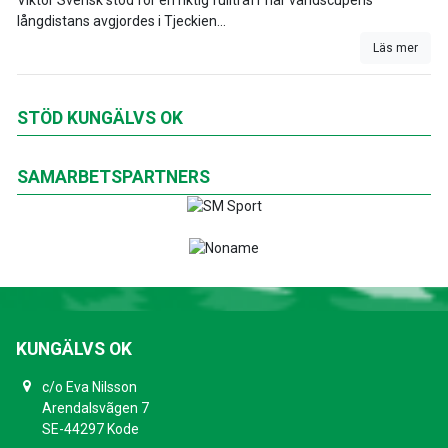
Viktor Svensk stod för en riktig fullträff när världscupens
långdistans avgjordes i Tjeckien...
Läs mer
STÖD KUNGÄLVS OK
SAMARBETSPARTNERS
KUNGÄLVS OK
c/o Eva Nilsson
Arendalsvãgen 7
SE-44297 Kode