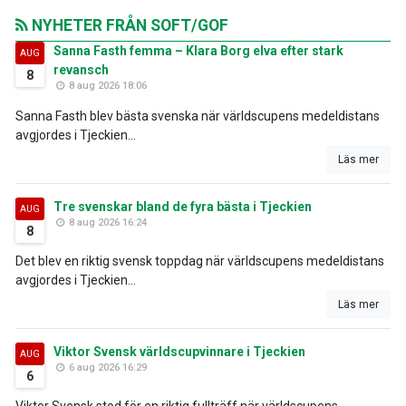
NYHETER FRÅN SOFT/GOF
Sanna Fasth femma – Klara Borg elva efter stark
AUG
revansch
8
8 aug 2026 18:06
Sanna Fasth blev bästa svenska när världscupens medeldistans
avgjordes i Tjeckien...
Läs mer
Tre svenskar bland de fyra bästa i Tjeckien
AUG
8 aug 2026 16:24
8
Det blev en riktig svensk toppdag när världscupens medeldistans
avgjordes i Tjeckien...
Läs mer
Viktor Svensk världscupvinnare i Tjeckien
AUG
6 aug 2026 16:29
6