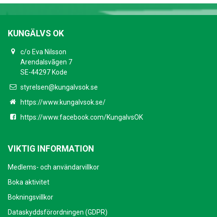
KUNGÄLVS OK
c/o Eva Nilsson
Arendalsvãgen 7
SE-44297 Kode
styrelsen@kungalvsok.se
https://www.kungalvsok.se/
https://www.facebook.com/KungalvsOK
VIKTIG INFORMATION
Medlems- och användarvillkor
Boka aktivitet
Bokningsvillkor
Dataskyddsförordningen (GDPR)