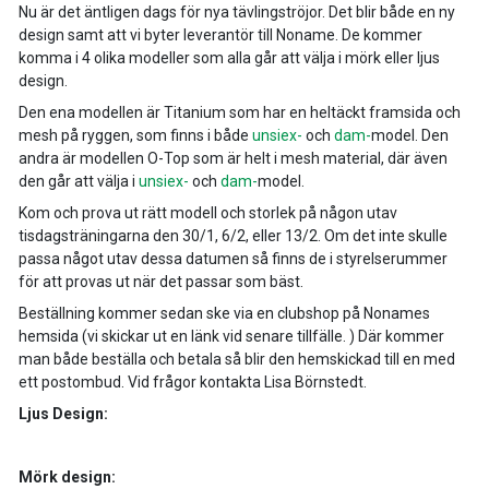
Nu är det äntligen dags för nya tävlingströjor. Det blir både en ny
design samt att vi byter leverantör till Noname. De kommer
komma i 4 olika modeller som alla går att välja i mörk eller ljus
design.
Den ena modellen är Titanium som har en heltäckt framsida och
mesh på ryggen, som finns i både
unsiex-
och
dam-
model. Den
andra är modellen O-Top som är helt i mesh material, där även
den går att välja i
unsiex-
och
dam-
model.
Kom och prova ut rätt modell och storlek på någon utav
tisdagsträningarna den 30/1, 6/2, eller 13/2. Om det inte skulle
passa något utav dessa datumen så finns de i styrelserummer
för att provas ut när det passar som bäst.
Beställning kommer sedan ske via en clubshop på Nonames
hemsida (vi skickar ut en länk vid senare tillfälle. ) Där kommer
man både beställa och betala så blir den hemskickad till en med
ett postombud. Vid frågor kontakta Lisa Börnstedt.
Ljus Design:
Mörk design: