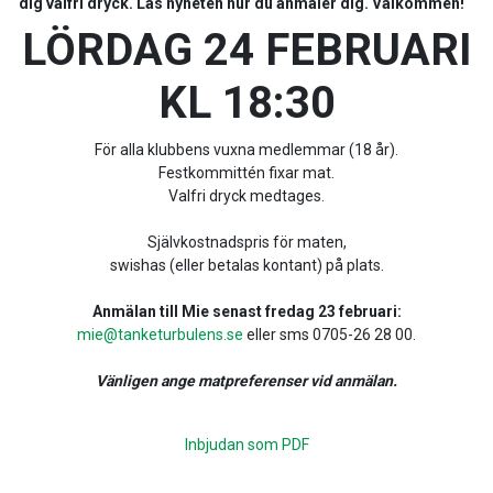
dig valfri dryck. Läs nyheten hur du anmäler dig. Välkommen!
LÖRDAG 24 FEBRUARI
KL 18:30
För alla klubbens vuxna medlemmar (18 år).
Festkommittén fixar mat.
Valfri dryck medtages.
Självkostnadspris för maten,
swishas (eller betalas kontant) på plats.
Anmälan till Mie senast fredag 23 februari:
mie@tanketurbulens.se
eller sms 0705-26 28 00.
Vänligen ange matpreferenser vid anmälan.
Inbjudan som PDF