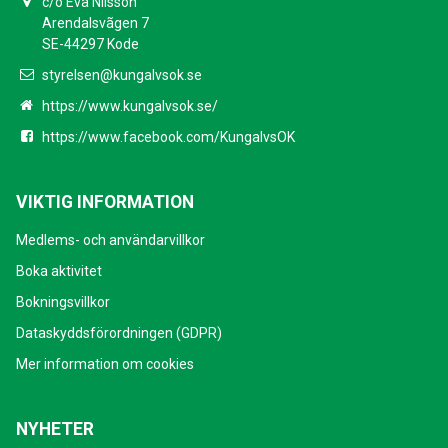
c/o Eva Nilsson
Arendalsvãgen 7
SE-44297 Kode
styrelsen@kungalvsok.se
https://www.kungalvsok.se/
https://www.facebook.com/KungalvsOK
VIKTIG INFORMATION
Medlems- och användarvillkor
Boka aktivitet
Bokningsvillkor
Dataskyddsförordningen (GDPR)
Mer information om cookies
NYHETER