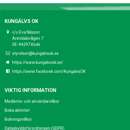
KUNGÄLVS OK
c/o Eva Nilsson
Arendalsvãgen 7
SE-44297 Kode
styrelsen@kungalvsok.se
https://www.kungalvsok.se/
https://www.facebook.com/KungalvsOK
VIKTIG INFORMATION
Medlems- och användarvillkor
Boka aktivitet
Bokningsvillkor
Dataskyddsförordningen (GDPR)