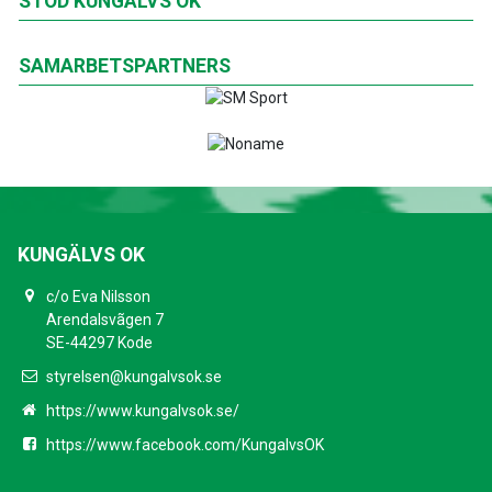
STÖD KUNGÄLVS OK
SAMARBETSPARTNERS
KUNGÄLVS OK
c/o Eva Nilsson
Arendalsvãgen 7
SE-44297 Kode
styrelsen@kungalvsok.se
https://www.kungalvsok.se/
https://www.facebook.com/KungalvsOK